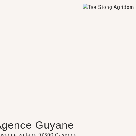
Agence Guyane
avenue voltaire 97300 Cayenne