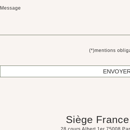
Message
(*)mentions oblig
ENVOYE
Siège France
28 cours Albert 1er 75008 Par