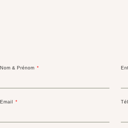
Nom & Prénom
En
Email
Té